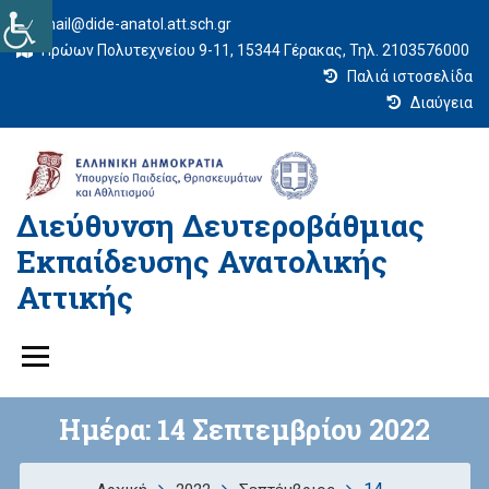
mail@dide-anatol.att.sch.gr
Ηρώων Πολυτεχνείου 9-11, 15344 Γέρακας, Τηλ. 2103576000
Παλιά ιστοσελίδα
Διαύγεια
Διεύθυνση Δευτεροβάθμιας
Εκπαίδευσης Ανατολικής
Αττικής
Ημέρα:
14 Σεπτεμβρίου 2022