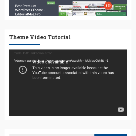
Theme Video Tutorial
Πρόγραμμα
Code 150: Unknown error.
Αναπαραγωγής
Ανάκτηση αρχείου: https://www.youtube.com/watch?v=-leUMpwQbh4&_=1
Βίντεο