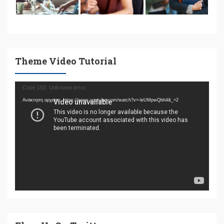
Theme Video Tutorial
Πρόγραμμα
Code 150: Unknown error.
Αναπαραγωγής
Ανάκτηση αρχείου: https://www.youtube.com/watch?v=-leUMpwQbh4&_=2
Βίντεο