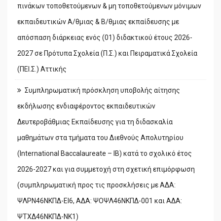
πινάκων τοποθετούμενων & μη τοποθετούμενων μόνιμων
εκπαιδευτικών Α/θμιας & Β/θμιας εκπαίδευσης με
απόσπαση διάρκειας ενός (01) διδακτικού έτους 2026-
2027 σε Πρότυπα Σχολεία (Π.Σ.) και Πειραματικά Σχολεία
(ΠΕΙ.Σ.) Αττικής
Συμπληρωματική πρόσκληση υποβολής αίτησης
εκδήλωσης ενδιαφέροντος εκπαιδευτικών
Δευτεροβάθμιας Εκπαίδευσης για τη διδασκαλία
μαθημάτων στα τμήματα του Διεθνούς Απολυτηρίου
(International Baccalaureate – IB) κατά το σχολικό έτος
2026-2027 και για συμμετοχή στη σχετική επιμόρφωση
(συμπληρωματική προς τις προσκλήσεις με ΑΔΑ:
ΨΛΡΝ46ΝΚΠΔ-ΕΙ6, ΑΔΑ: ΨΟΨΛ46ΝΚΠΔ-001 και ΑΔΑ:
ΨΤΧΔ46ΝΚΠΔ-ΝΚ1)