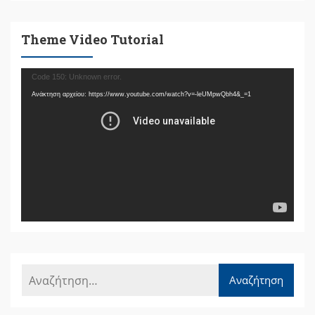
Theme Video Tutorial
Πρόγραμμα
Code 150: Unknown error.
Αναπαραγωγής
Ανάκτηση αρχείου: https://www.youtube.com/watch?v=-leUMpwQbh4&_=1
Βίντεο