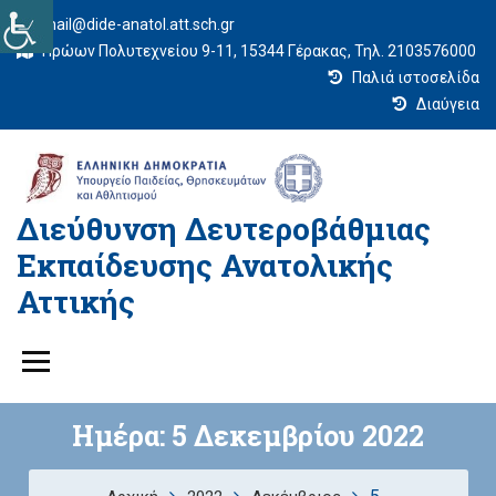
mail@dide-anatol.att.sch.gr
Ηρώων Πολυτεχνείου 9-11, 15344 Γέρακας, Τηλ. 2103576000
Παλιά ιστοσελίδα
Διαύγεια
Διεύθυνση Δευτεροβάθμιας
Εκπαίδευσης Ανατολικής
Αττικής
Ημέρα:
5 Δεκεμβρίου 2022