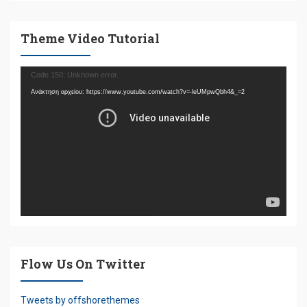
Theme Video Tutorial
Πρόγραμμα
Code 150: Unknown error.
Αναπαραγωγής
Ανάκτηση αρχείου: https://www.youtube.com/watch?v=-leUMpwQbh4&_=2
Βίντεο
Flow Us On Twitter
Tweets by offshorethemes