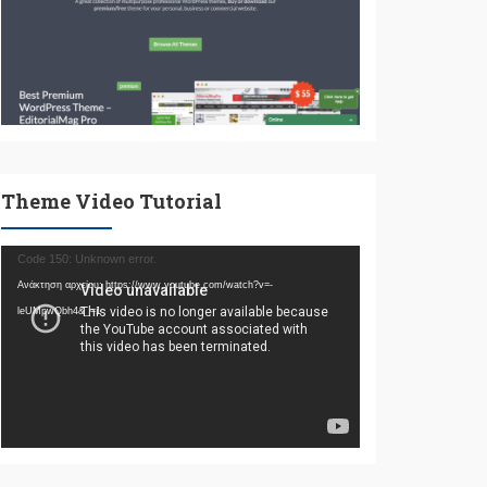
Theme Video Tutorial
Πρόγραμμα
Code 150: Unknown error.
Αναπαραγωγής
Ανάκτηση αρχείου: https://www.youtube.com/watch?v=-
Βίντεο
leUMpwQbh4&_=1