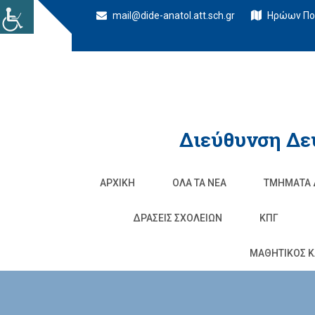
mail@dide-anatol.att.sch.gr
Ηρώων Πολ
Διεύθυνση Δε
ΑΡΧΙΚΉ
ΌΛΑ ΤΑ ΝΈΑ
ΤΜΉΜΑΤΑ 
ΔΡΆΣΕΙΣ ΣΧΟΛΕΊΩΝ
ΚΠΓ
ΜΑΘΗΤΙΚΟΣ Κ