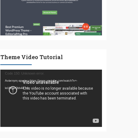
Theme Video Tutorial
Πρόγραμμα
Code 150: Unknown error.
Αναπαραγωγής
Ανάκτηση αρχείου: https://www.youtube.com/watch?v=-
Βίντεο
leUMpwQbh4&_=1