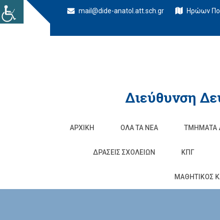
mail@dide-anatol.att.sch.gr
Ηρώων Πολ
Διεύθυνση Δε
ΑΡΧΙΚΉ
ΌΛΑ ΤΑ ΝΈΑ
ΤΜΉΜΑΤΑ 
ΔΡΆΣΕΙΣ ΣΧΟΛΕΊΩΝ
ΚΠΓ
ΜΑΘΗΤΙΚΟΣ Κ