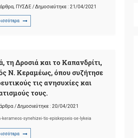
 άρθρα
,
ΠΥΣΔΕ
/
Δημοσιεύτηκε :
21/04/2021
ρισσότερα
, τη Δροσιά και το Καπανδρίτι,
ός Ν. Κεραμέως, όπου συζήτησε
δευτικούς τις ανησυχίες και
τισμούς τους.
 άρθρα
/
Δημοσιεύτηκε :
20/04/2021
-kerameos-synehizei-tis-episkepseis-se-lykeia
ρισσότερα