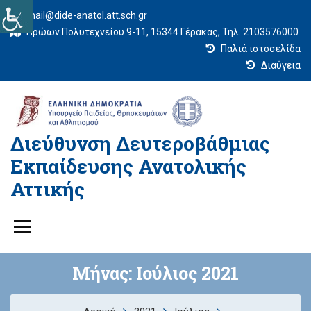
mail@dide-anatol.att.sch.gr
Ηρώων Πολυτεχνείου 9-11, 15344 Γέρακας, Τηλ. 2103576000
Παλιά ιστοσελίδα
Διαύγεια
Διεύθυνση Δευτεροβάθμιας
Εκπαίδευσης Ανατολικής
Αττικής
Μήνας:
Ιούλιος 2021