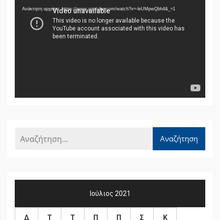
Αναπαραγωγής
Ανάκτηση αρχείου: https://www.youtube.com/watch?v=-leUMpwQbh4&_=1
Βίντεο
Ιούλιος 2021
Δ
Τ
Τ
Π
Π
Σ
Κ