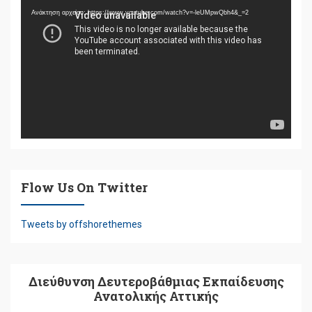
Αναπαραγωγής
Ανάκτηση αρχείου: https://www.youtube.com/watch?v=-leUMpwQbh4&_=2
Βίντεο
Flow Us On Twitter
Tweets by offshorethemes
Διεύθυνση Δευτεροβάθμιας Εκπαίδευσης
Ανατολικής Αττικής