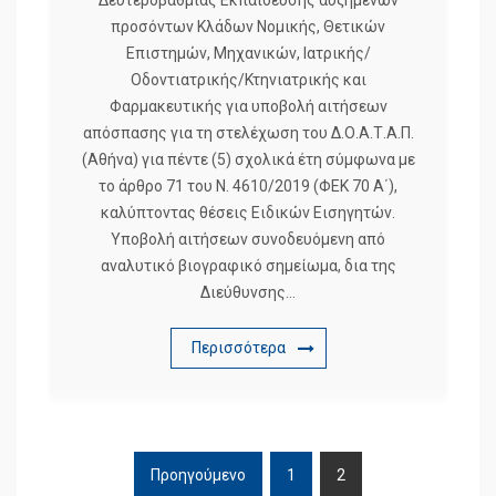
Δευτεροβάθμιας Εκπαίδευσης αυξημένων
προσόντων Κλάδων Νομικής, Θετικών
Επιστημών, Μηχανικών, Ιατρικής/
Οδοντιατρικής/Κτηνιατρικής και
Φαρμακευτικής για υποβολή αιτήσεων
απόσπασης για τη στελέχωση του Δ.Ο.Α.Τ.Α.Π.
(Αθήνα) για πέντε (5) σχολικά έτη σύμφωνα με
το άρθρο 71 του Ν. 4610/2019 (ΦΕΚ 70 Α΄),
καλύπτοντας θέσεις Ειδικών Εισηγητών.
Υποβολή αιτήσεων συνοδευόμενη από
αναλυτικό βιογραφικό σημείωμα, δια της
Διεύθυνσης…
Περισσότερα
Προηγούμενο
1
2
ΠΛΟΉΓΗΣΗ