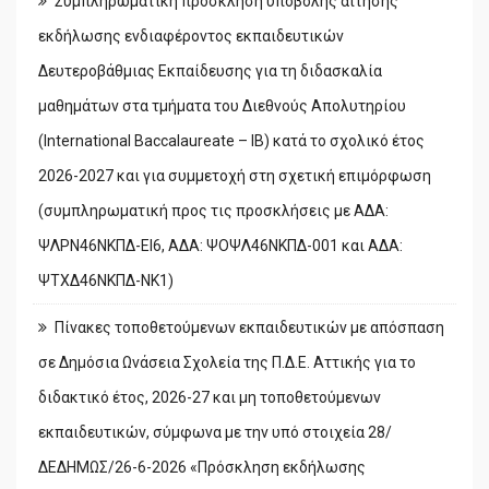
Συμπληρωματική πρόσκληση υποβολής αίτησης
εκδήλωσης ενδιαφέροντος εκπαιδευτικών
Δευτεροβάθμιας Εκπαίδευσης για τη διδασκαλία
μαθημάτων στα τμήματα του Διεθνούς Απολυτηρίου
(International Baccalaureate – IB) κατά το σχολικό έτος
2026-2027 και για συμμετοχή στη σχετική επιμόρφωση
(συμπληρωματική προς τις προσκλήσεις με ΑΔΑ:
ΨΛΡΝ46ΝΚΠΔ-ΕΙ6, ΑΔΑ: ΨΟΨΛ46ΝΚΠΔ-001 και ΑΔΑ:
ΨΤΧΔ46ΝΚΠΔ-ΝΚ1)
Πίνακες τοποθετούμενων εκπαιδευτικών με απόσπαση
σε Δημόσια Ωνάσεια Σχολεία της Π.Δ.Ε. Αττικής για το
διδακτικό έτος, 2026-27 και μη τοποθετούμενων
εκπαιδευτικών, σύμφωνα με την υπό στοιχεία 28/
ΔΕΔΗΜΩΣ/26-6-2026 «Πρόσκληση εκδήλωσης