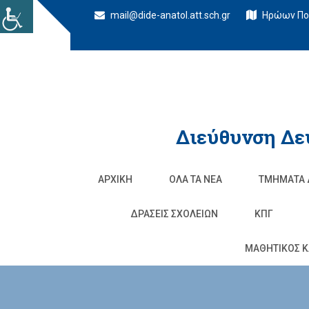
mail@dide-anatol.att.sch.gr
Ηρώων Πολ
Διεύθυνση Δε
ΑΡΧΙΚΉ
ΌΛΑ ΤΑ ΝΈΑ
ΤΜΉΜΑΤΑ 
ΔΡΆΣΕΙΣ ΣΧΟΛΕΊΩΝ
ΚΠΓ
ΜΑΘΗΤΙΚΟΣ Κ