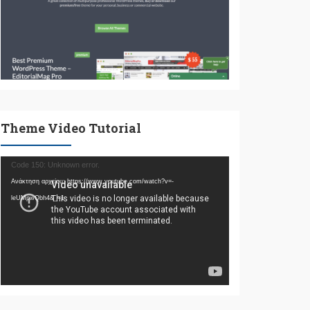
Theme Video Tutorial
Πρόγραμμα
Code 150: Unknown error.
Αναπαραγωγής
Ανάκτηση αρχείου: https://www.youtube.com/watch?v=-
Βίντεο
leUMpwQbh4&_=1