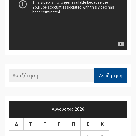
Βίντεο
Αύγουστος 2026
Δ
Τ
Τ
Π
Π
Σ
Κ