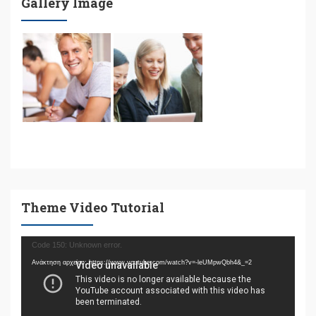
Gallery Image
Theme Video Tutorial
Πρόγραμμα
Code 150: Unknown error.
Αναπαραγωγής
Ανάκτηση αρχείου: https://www.youtube.com/watch?v=-leUMpwQbh4&_=2
Βίντεο