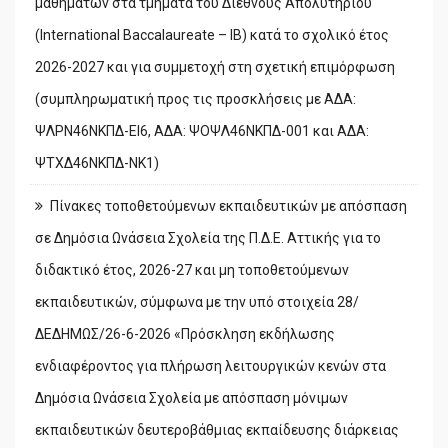
μαθημάτων στα τμήματα του Διεθνούς Απολυτηρίου
(International Baccalaureate – IB) κατά το σχολικό έτος
2026-2027 και για συμμετοχή στη σχετική επιμόρφωση
(συμπληρωματική προς τις προσκλήσεις με ΑΔΑ:
ΨΛΡΝ46ΝΚΠΔ-ΕΙ6, ΑΔΑ: ΨΟΨΛ46ΝΚΠΔ-001 και ΑΔΑ:
ΨΤΧΔ46ΝΚΠΔ-ΝΚ1)
Πίνακες τοποθετούμενων εκπαιδευτικών με απόσπαση
σε Δημόσια Ωνάσεια Σχολεία της Π.Δ.Ε. Αττικής για το
διδακτικό έτος, 2026-27 και μη τοποθετούμενων
εκπαιδευτικών, σύμφωνα με την υπό στοιχεία 28/
ΔΕΔΗΜΩΣ/26-6-2026 «Πρόσκληση εκδήλωσης
ενδιαφέροντος για πλήρωση λειτουργικών κενών στα
Δημόσια Ωνάσεια Σχολεία με απόσπαση μόνιμων
εκπαιδευτικών δευτεροβάθμιας εκπαίδευσης διάρκειας