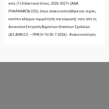
ενός (1) διδακτικού έτους, 2026-2027» (ΑΔΑ:
Ρ0ΦΛ46ΝΚΠΔ-Σ02), όπως ανακοινοποιήθηκε και ισχύει,
κατόπιν ελέγχου νομιμότητάς και κύρωσής τους από τη
Διοικούσα Επιτροπή Δημοσίων Ωνασείων Σχολείων
(Δ.Ε.ΔΗΜ.Ω.Σ. – ΠΡΑΞΗ 15/30-7-2026).- Ανακοινοποίηση