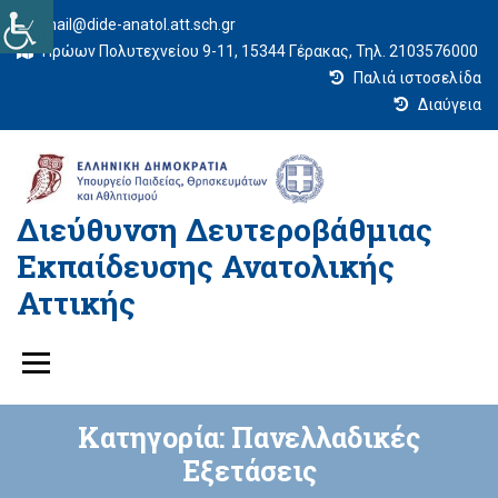
mail@dide-anatol.att.sch.gr
Ηρώων Πολυτεχνείου 9-11, 15344 Γέρακας, Τηλ. 2103576000
Παλιά ιστοσελίδα
Διαύγεια
Διεύθυνση Δευτεροβάθμιας
Εκπαίδευσης Ανατολικής
Αττικής
Κατηγορία:
Πανελλαδικές
Εξετάσεις