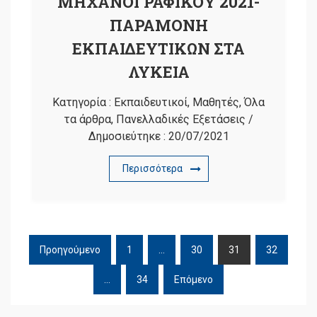
ΜΗΧΑΝΟΓΡΑΦΙΚΟΥ 2021-
ΠΑΡΑΜΟΝΗ
ΕΚΠΑΙΔΕΥΤΙΚΩΝ ΣΤΑ
ΛΥΚΕΙΑ
Κατηγορία :
Εκπαιδευτικοί
,
Μαθητές
,
Όλα
τα άρθρα
,
Πανελλαδικές Εξετάσεις
/
Δημοσιεύτηκε :
20/07/2021
Περισσότερα
Προηγούμενο
1
…
30
31
32
ΠΛΟΉΓΗΣΗ
ΆΡΘΡΩΝ
…
34
Επόμενο