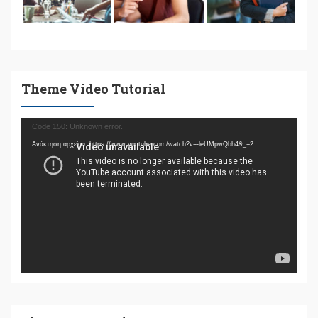
Theme Video Tutorial
Πρόγραμμα
Code 150: Unknown error.
Αναπαραγωγής
Ανάκτηση αρχείου: https://www.youtube.com/watch?v=-leUMpwQbh4&_=2
Βίντεο