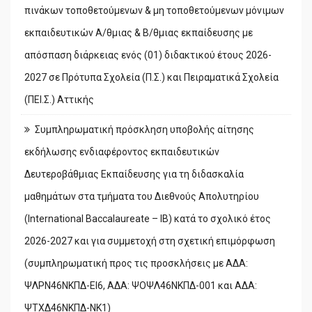
πινάκων τοποθετούμενων & μη τοποθετούμενων μόνιμων
εκπαιδευτικών Α/θμιας & Β/θμιας εκπαίδευσης με
απόσπαση διάρκειας ενός (01) διδακτικού έτους 2026-
2027 σε Πρότυπα Σχολεία (Π.Σ.) και Πειραματικά Σχολεία
(ΠΕΙ.Σ.) Αττικής
Συμπληρωματική πρόσκληση υποβολής αίτησης
εκδήλωσης ενδιαφέροντος εκπαιδευτικών
Δευτεροβάθμιας Εκπαίδευσης για τη διδασκαλία
μαθημάτων στα τμήματα του Διεθνούς Απολυτηρίου
(International Baccalaureate – IB) κατά το σχολικό έτος
2026-2027 και για συμμετοχή στη σχετική επιμόρφωση
(συμπληρωματική προς τις προσκλήσεις με ΑΔΑ:
ΨΛΡΝ46ΝΚΠΔ-ΕΙ6, ΑΔΑ: ΨΟΨΛ46ΝΚΠΔ-001 και ΑΔΑ:
ΨΤΧΔ46ΝΚΠΔ-ΝΚ1)