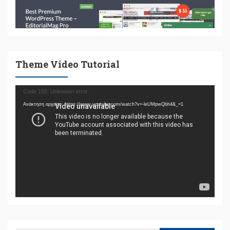
Theme Video Tutorial
Πρόγραμμα
Code 150: Unknown error.
Αναπαραγωγής
Ανάκτηση αρχείου: https://www.youtube.com/watch?v=-leUMpwQbh4&_=1
Βίντεο