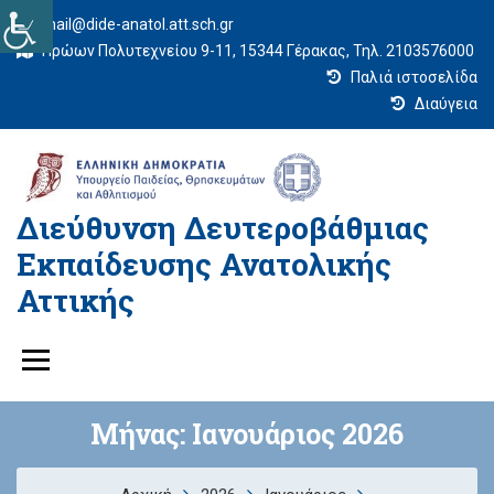
mail@dide-anatol.att.sch.gr
Ηρώων Πολυτεχνείου 9-11, 15344 Γέρακας, Τηλ. 2103576000
Παλιά ιστοσελίδα
Διαύγεια
Διεύθυνση Δευτεροβάθμιας
Εκπαίδευσης Ανατολικής
Αττικής
Μήνας:
Ιανουάριος 2026