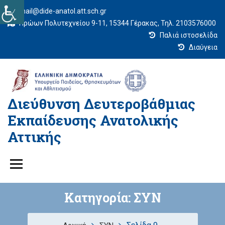
mail@dide-anatol.att.sch.gr
Ηρώων Πολυτεχνείου 9-11, 15344 Γέρακας, Τηλ. 2103576000
Παλιά ιστοσελίδα
Διαύγεια
Διεύθυνση Δευτεροβάθμιας
Εκπαίδευσης Ανατολικής
Αττικής
Κατηγορία:
ΣΥΝ