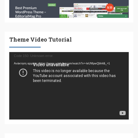
Theme Video Tutorial
Πρόγραμμα
Code 150: Unknown error.
Αναπαραγωγής
Ανάκτηση αρχείου: https://www.youtube.com/watch?v=-leUMpwQbh4&_=1
Βίντεο