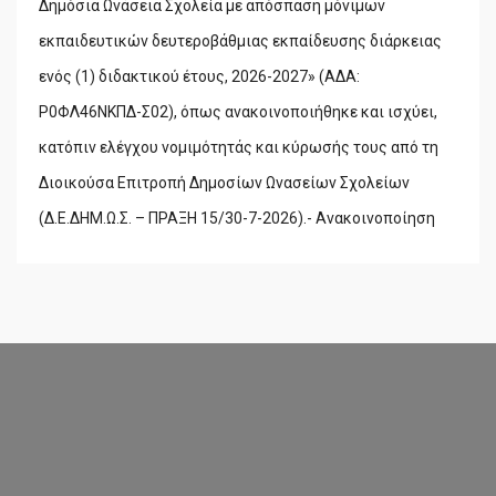
Δημόσια Ωνάσεια Σχολεία με απόσπαση μόνιμων
εκπαιδευτικών δευτεροβάθμιας εκπαίδευσης διάρκειας
ενός (1) διδακτικού έτους, 2026-2027» (ΑΔΑ:
Ρ0ΦΛ46ΝΚΠΔ-Σ02), όπως ανακοινοποιήθηκε και ισχύει,
κατόπιν ελέγχου νομιμότητάς και κύρωσής τους από τη
Διοικούσα Επιτροπή Δημοσίων Ωνασείων Σχολείων
(Δ.Ε.ΔΗΜ.Ω.Σ. – ΠΡΑΞΗ 15/30-7-2026).- Ανακοινοποίηση