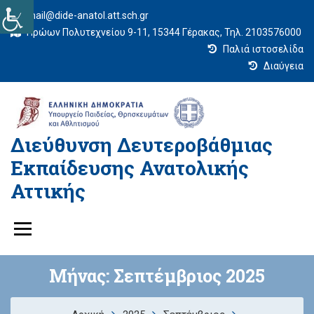
mail@dide-anatol.att.sch.gr
Ηρώων Πολυτεχνείου 9-11, 15344 Γέρακας, Τηλ. 2103576000
Παλιά ιστοσελίδα
Διαύγεια
Διεύθυνση Δευτεροβάθμιας
Εκπαίδευσης Ανατολικής
Αττικής
Μήνας:
Σεπτέμβριος 2025