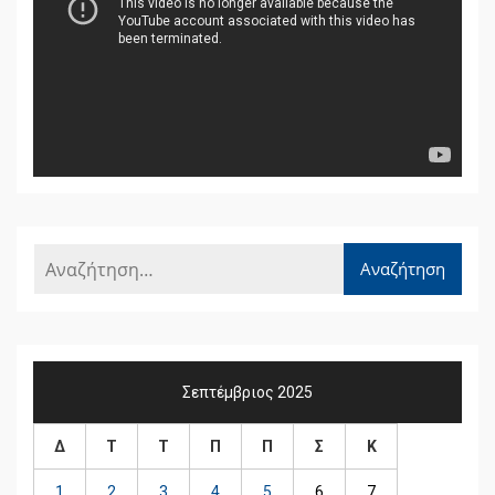
Βίντεο
Σεπτέμβριος 2025
Δ
Τ
Τ
Π
Π
Σ
Κ
1
2
3
4
5
6
7