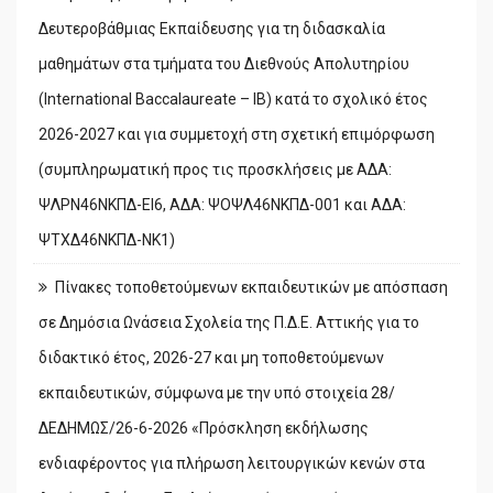
Δευτεροβάθμιας Εκπαίδευσης για τη διδασκαλία
μαθημάτων στα τμήματα του Διεθνούς Απολυτηρίου
(International Baccalaureate – IB) κατά το σχολικό έτος
2026-2027 και για συμμετοχή στη σχετική επιμόρφωση
(συμπληρωματική προς τις προσκλήσεις με ΑΔΑ:
ΨΛΡΝ46ΝΚΠΔ-ΕΙ6, ΑΔΑ: ΨΟΨΛ46ΝΚΠΔ-001 και ΑΔΑ:
ΨΤΧΔ46ΝΚΠΔ-ΝΚ1)
Πίνακες τοποθετούμενων εκπαιδευτικών με απόσπαση
σε Δημόσια Ωνάσεια Σχολεία της Π.Δ.Ε. Αττικής για το
διδακτικό έτος, 2026-27 και μη τοποθετούμενων
εκπαιδευτικών, σύμφωνα με την υπό στοιχεία 28/
ΔΕΔΗΜΩΣ/26-6-2026 «Πρόσκληση εκδήλωσης
ενδιαφέροντος για πλήρωση λειτουργικών κενών στα