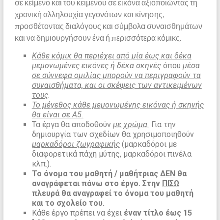
σε κείμενο και του κειμένου σε εικόνα αξιοποιώντας τη
χρονική αλληλουχία γεγονότων και κίνησης,
προσθέτοντας διαλόγους και σύμβολα συναισθημάτων
και να δημιουργήσουν ένα ή περισσότερα κόμικς.
Κάθε κόμικ θα περιέχει από μία έως και δέκα
μεμονωμένες εικόνες ή δέκα σκηνές
όπου
μέσα
σε σύννεφα ομιλίας μπορούν να περιγραφούν τα
συναισθήματα, και οι σκέψεις των αντικειμένων
τους
.
Το μέγεθος κάθε μεμονωμένης εικόνας ή σκηνής
θα είναι σε Α5.
Τα έργα θα αποδοθούν
με χρώμα.
Για την
δημιουργία των σχεδίων θα χρησιμοποιηθούν
μαρκαδόροι ζωγραφικής
(μαρκαδόροι με
διαφορετικά πάχη μύτης, μαρκαδόροι πινέλα
κλπ.).
Το όνομα του μαθητή / μαθήτριας
ΔΕΝ
θα
αναγράφεται πάνω στο έργο. Στην
ΠΙΣΩ
πλευρά θα αναγραφεί το όνομα του μαθητή
και το σχολείο του.
Κάθε έργο πρέπει να έχει
έναν τίτλο έως 15