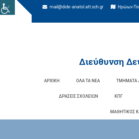
mail@dide-anatol.att.sch.gr
Ηρώων Πολ
Διεύθυνση Δε
ΑΡΧΙΚΉ
ΌΛΑ ΤΑ ΝΈΑ
ΤΜΉΜΑΤΑ 
ΔΡΆΣΕΙΣ ΣΧΟΛΕΊΩΝ
ΚΠΓ
ΜΑΘΗΤΙΚΟΣ Κ