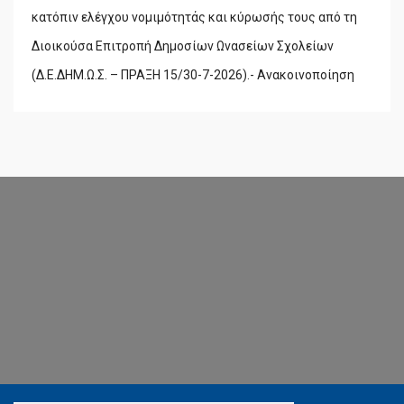
κατόπιν ελέγχου νομιμότητάς και κύρωσής τους από τη
Διοικούσα Επιτροπή Δημοσίων Ωνασείων Σχολείων
(Δ.Ε.ΔΗΜ.Ω.Σ. – ΠΡΑΞΗ 15/30-7-2026).- Ανακοινοποίηση