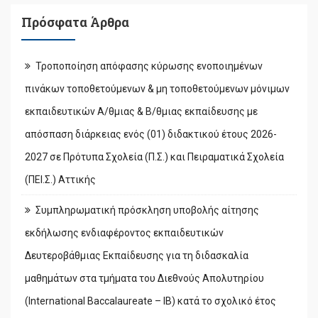
Πρόσφατα Άρθρα
Τροποποίηση απόφασης κύρωσης ενοποιημένων
πινάκων τοποθετούμενων & μη τοποθετούμενων μόνιμων
εκπαιδευτικών Α/θμιας & Β/θμιας εκπαίδευσης με
απόσπαση διάρκειας ενός (01) διδακτικού έτους 2026-
2027 σε Πρότυπα Σχολεία (Π.Σ.) και Πειραματικά Σχολεία
(ΠΕΙ.Σ.) Αττικής
Συμπληρωματική πρόσκληση υποβολής αίτησης
εκδήλωσης ενδιαφέροντος εκπαιδευτικών
Δευτεροβάθμιας Εκπαίδευσης για τη διδασκαλία
μαθημάτων στα τμήματα του Διεθνούς Απολυτηρίου
(International Baccalaureate – IB) κατά το σχολικό έτος