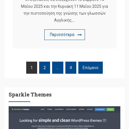
Μαΐου 2025 και την Κυριακή 11 Μαΐου 2025 για
την πιστοποίηση της γνώσης των γλωσσών
Αγγλικής,…
Περισσότερα
1
2
…
4
Επόμενο
ΠΛΟΉΓΗΣΗ
ΆΡΘΡΩΝ
Sparkle Themes