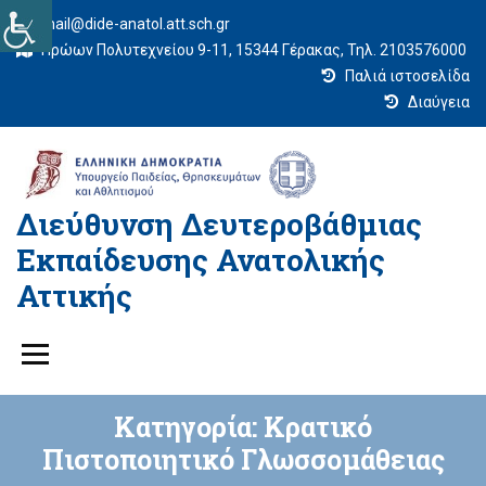
mail@dide-anatol.att.sch.gr
Ηρώων Πολυτεχνείου 9-11, 15344 Γέρακας, Τηλ. 2103576000
Παλιά ιστοσελίδα
Διαύγεια
Διεύθυνση Δευτεροβάθμιας
Εκπαίδευσης Ανατολικής
Αττικής
Κατηγορία:
Κρατικό
Πιστοποιητικό Γλωσσομάθειας