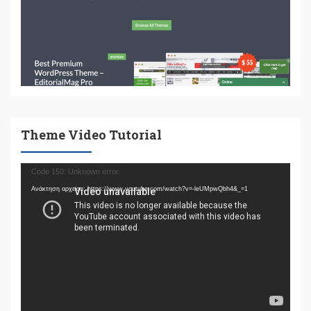
Theme Video Tutorial
Πρόγραμμα
Code 150: Unknown error.
Αναπαραγωγής
Ανάκτηση αρχείου: https://www.youtube.com/watch?v=-leUMpwQbh4&_=1
Βίντεο