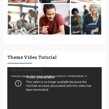
Theme Video Tutorial
Πρόγραμμα
Code 150: Unknown error.
Αναπαραγωγής
Ανάκτηση αρχείου: https://www.youtube.com/watch?v=-leUMpwQbh4&_=2
Βίντεο