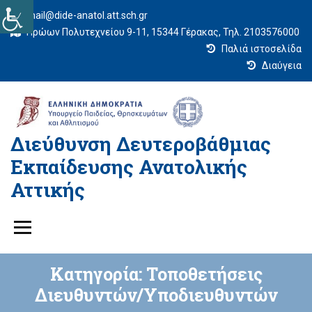
mail@dide-anatol.att.sch.gr
Ηρώων Πολυτεχνείου 9-11, 15344 Γέρακας, Τηλ. 2103576000
Παλιά ιστοσελίδα
Διαύγεια
Διεύθυνση Δευτεροβάθμιας
Εκπαίδευσης Ανατολικής
Αττικής
Κατηγορία:
Τοποθετήσεις
Διευθυντών/Υποδιευθυντών