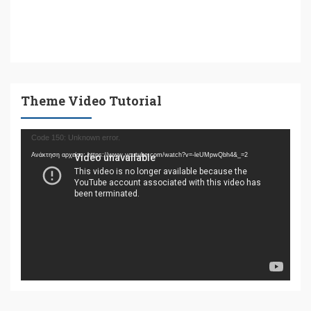
Theme Video Tutorial
Πρόγραμμα
Code 150: Unknown error.
Αναπαραγωγής
Ανάκτηση αρχείου: https://www.youtube.com/watch?v=-leUMpwQbh4&_=2
Βίντεο