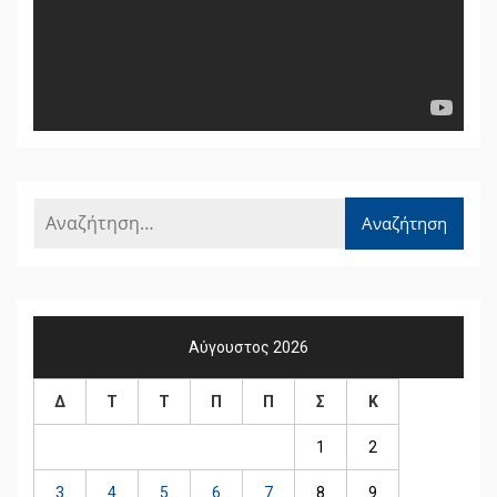
Αύγουστος 2026
Δ
Τ
Τ
Π
Π
Σ
Κ
1
2
3
4
5
6
7
8
9