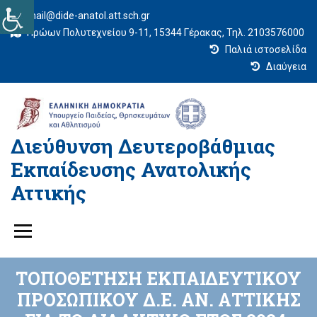
mail@dide-anatol.att.sch.gr
Ηρώων Πολυτεχνείου 9-11, 15344 Γέρακας, Τηλ. 2103576000
Παλιά ιστοσελίδα
Διαύγεια
Διεύθυνση Δευτεροβάθμιας
Εκπαίδευσης Ανατολικής
Αττικής
ΤΟΠΟΘΕΤΗΣΗ ΕΚΠΑΙΔΕΥΤΙΚΟΥ
ΠΡΟΣΩΠΙΚΟΥ Δ.Ε. ΑΝ. ΑΤΤΙΚΗΣ