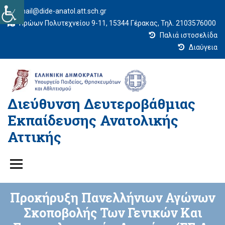
mail@dide-anatol.att.sch.gr
Ηρώων Πολυτεχνείου 9-11, 15344 Γέρακας, Τηλ. 2103576000
Παλιά ιστοσελίδα
Διαύγεια
Διεύθυνση Δευτεροβάθμιας
Εκπαίδευσης Ανατολικής
Αττικής
Προκήρυξη Πανελλήνιων Αγώνων
Σκοποβολής Των Γενικών Και