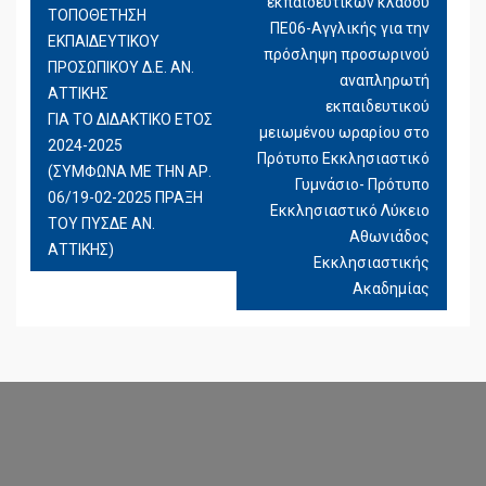
εκπαιδευτικών κλάδου
ΆΡΘΡΩΝ
ΤΟΠΟΘΕΤΗΣΗ
ΠΕ06-Αγγλικής για την
ΕΚΠΑΙΔΕΥΤΙΚΟΥ
πρόσληψη προσωρινού
ΠΡΟΣΩΠΙΚΟΥ Δ.Ε. ΑΝ.
αναπληρωτή
ΑΤΤΙΚΗΣ
εκπαιδευτικού
ΓΙΑ ΤΟ ΔΙΔΑΚΤΙΚΟ ΕΤΟΣ
μειωμένου ωραρίου στο
2024-2025
Πρότυπο Εκκλησιαστικό
(ΣΥΜΦΩΝΑ ΜΕ ΤΗΝ ΑΡ.
Γυμνάσιο- Πρότυπο
06/19-02-2025 ΠΡΑΞΗ
Εκκλησιαστικό Λύκειο
ΤΟΥ ΠΥΣΔΕ ΑΝ.
Αθωνιάδος
ΑΤΤΙΚΗΣ)
Εκκλησιαστικής
Ακαδημίας