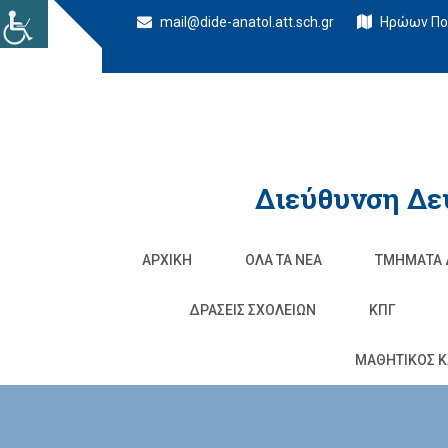
mail@dide-anatol.att.sch.gr
Ηρώων Πολ
Διεύθυνση Δε
ΑΡΧΙΚΉ
ΌΛΑ ΤΑ ΝΈΑ
ΤΜΉΜΑΤΑ 
ΔΡΆΣΕΙΣ ΣΧΟΛΕΊΩΝ
ΚΠΓ
ΜΑΘΗΤΙΚΟΣ Κ