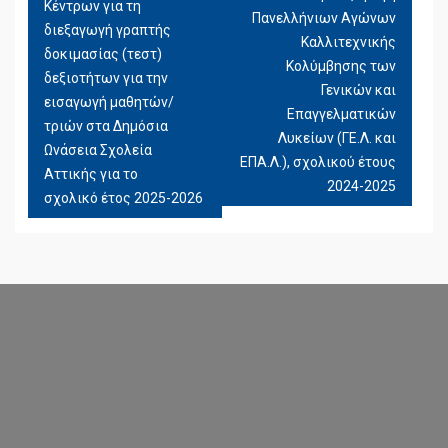
Κέντρων για τη
ΆΡΘΡΩΝ
Πανελλήνιων Αγώνων
διεξαγωγή γραπτής
Καλλιτεχνικής
δοκιμασίας (τεστ)
Κολύμβησης των
δεξιοτήτων για την
Γενικών και
εισαγωγή μαθητών/
Επαγγελματικών
τριών στα Δημόσια
Λυκείων (ΓΕ.Λ. και
Ωνάσεια Σχολεία
ΕΠΑ.Λ.), σχολικού έτους
Αττικής για το
2024-2025
σχολικό έτος 2025-2026