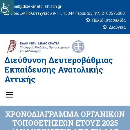
mail@dide-anatol.att.sch.gr
Ηρώων Πολυτεχνείου 9-11, 15344 Γέρακας, Τηλ. 2103576000
Παλιά ιστοσελίδα
Διαύγεια
Διεύθυνση Δευτεροβάθμιας
Εκπαίδευσης Ανατολικής
Αττικής
ΧΡΟΝΟΔΙΑΓΡΑΜΜΑ ΟΡΓΑΝΙΚΩΝ
ΤΟΠΟΘΕΤΗΣΕΩΝ ΕΤΟΥΣ 2025