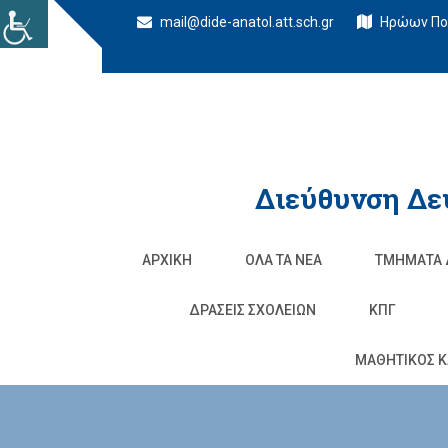
mail@dide-anatol.att.sch.gr
Ηρώων Πολ
Διεύθυνση Δε
ΑΡΧΙΚΉ
ΌΛΑ ΤΑ ΝΈΑ
ΤΜΉΜΑΤΑ 
ΔΡΆΣΕΙΣ ΣΧΟΛΕΊΩΝ
ΚΠΓ
ΜΑΘΗΤΙΚΟΣ Κ