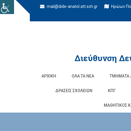
mail@dide-anatol.att.sch.gr
Ηρώων Πολ
Διεύθυνση Δε
ΑΡΧΙΚΉ
ΌΛΑ ΤΑ ΝΈΑ
ΤΜΉΜΑΤΑ 
ΔΡΆΣΕΙΣ ΣΧΟΛΕΊΩΝ
ΚΠΓ
ΜΑΘΗΤΙΚΟΣ Κ