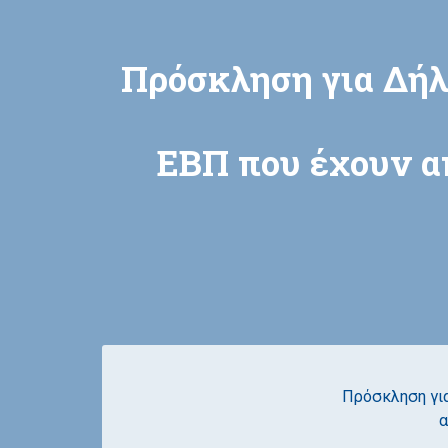
Πρόσκληση για Δή
ΕΒΠ που έχουν α
Πρόσκληση γι
α