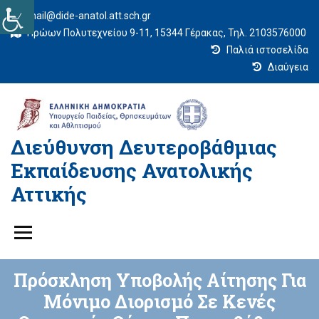
mail@dide-anatol.att.sch.gr
Ηρώων Πολυτεχνείου 9-11, 15344 Γέρακας, Τηλ. 2103576000
Παλιά ιστοσελίδα
Διαύγεια
Διεύθυνση Δευτεροβάθμιας
Εκπαίδευσης Ανατολικής
Αττικής
Πρόσκληση Υποβολής Αίτησης Για
Μόνιμο Διορισμό Σε Κενές