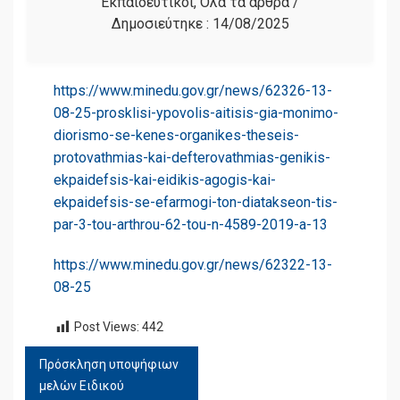
Εκπαιδευτικοί
,
Όλα τα άρθρα
/
Δημοσιεύτηκε :
14/08/2025
https://www.minedu.gov.gr/news/62326-13-
08-25-prosklisi-ypovolis-aitisis-gia-monimo-
diorismo-se-kenes-organikes-theseis-
protovathmias-kai-defterovathmias-genikis-
ekpaidefsis-kai-eidikis-agogis-kai-
ekpaidefsis-se-efarmogi-ton-diatakseon-tis-
par-3-tou-arthrou-62-tou-n-4589-2019-a-13
https://www.minedu.gov.gr/news/62322-13-
08-25
Post Views:
442
Πρόσκληση υποψήφιων
ΠΛΟΉΓΗΣΗ
μελών Ειδικού
ΆΡΘΡΩΝ