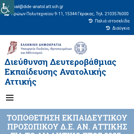
mail@dide-anatol.att.sch.gr
Ηρώων Πολυτεχνείου 9-11, 15344 Γέρακας, Τηλ. 2103576000
Παλιά ιστοσελίδα
Διαύγεια
Διεύθυνση Δευτεροβάθμιας
Εκπαίδευσης Ανατολικής
Αττικής
ΤΟΠΟΘΕΤΗΣΗ ΕΚΠΑΙΔΕΥΤΙΚΟΥ
ΠΡΟΣΩΠΙΚΟΥ Δ.Ε. ΑΝ. ΑΤΤΙΚΗΣ