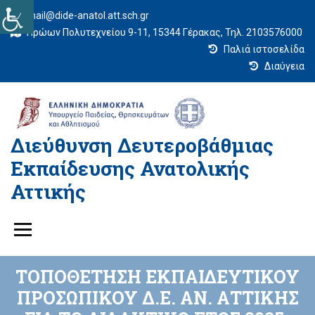
mail@dide-anatol.att.sch.gr
Ηρώων Πολυτεχνείου 9-11, 15344 Γέρακας, Τηλ. 2103576000
Παλιά ιστοσελίδα
Διαύγεια
Διεύθυνση Δευτεροβάθμιας
Εκπαίδευσης Ανατολικής
Αττικής
ΤΟΠΟΘΕΤΗΣΗ ΕΚΠΑΙΔΕΥΤΙΚΟΥ
ΠΡΟΣΩΠΙΚΟΥ Δ.Ε. ΑΝ. ΑΤΤΙΚΗΣ