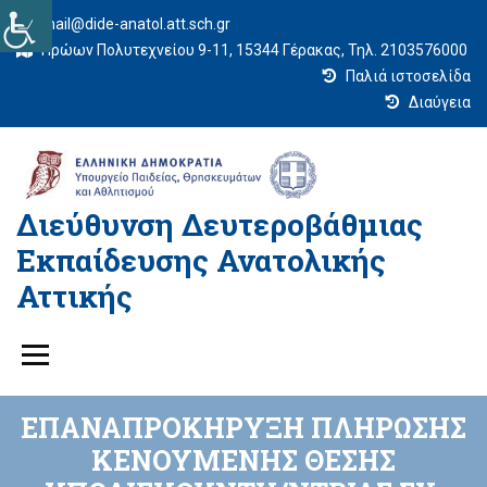
mail@dide-anatol.att.sch.gr
Ηρώων Πολυτεχνείου 9-11, 15344 Γέρακας, Τηλ. 2103576000
Παλιά ιστοσελίδα
Διαύγεια
Διεύθυνση Δευτεροβάθμιας
Εκπαίδευσης Ανατολικής
Αττικής
ΕΠΑΝΑΠΡΟΚΗΡΥΞΗ ΠΛΗΡΩΣΗΣ
ΚΕΝΟΥΜΕΝΗΣ ΘΕΣΗΣ