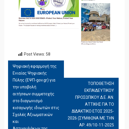
Post Views:
58
Ψηφιακή εφαρμογή της
ΠΛΟΉΓΗΣΗ
Ενιαίας Ψηφιακής
ΆΡΘΡΩΝ
Πύλης (ΕΨΠ-gov.gr) για
ΤΟΠΟΘΕΤΗΣΗ
την υποβολή
ΕΚΠΑΙΔΕΥΤΙΚΟΥ
αιτήσεων συμμετοχής
ΠΡΟΣΩΠΙΚΟΥ Δ.Ε. ΑΝ.
στο διαγωνισμό
ΑΤΤΙΚΗΣ ΓΙΑ ΤΟ
εισαγωγής ιδιωτών στις
ΔΙΔΑΚΤΙΚΟ ΕΤΟΣ 2025-
Σχολές Αξιωματικών
2026 (ΣΥΜΦΩΝΑ ΜΕ ΤΗΝ
και
ΑΡ. 49/10-11-2025
Αστυφυλάκων της