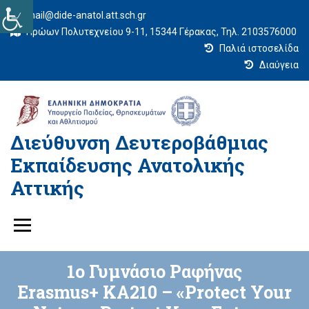
mail@dide-anatol.att.sch.gr
Ηρώων Πολυτεχνείου 9-11, 15344 Γέρακας, Τηλ. 2103576000
Παλιά ιστοσελίδα
Διαύγεια
Διεύθυνση Δευτεροβάθμιας
Εκπαίδευσης Ανατολικής
Αττικής
1ο Γυμνάσιο Ραφήνας
Erasmus+ KA210 – «Protect Your