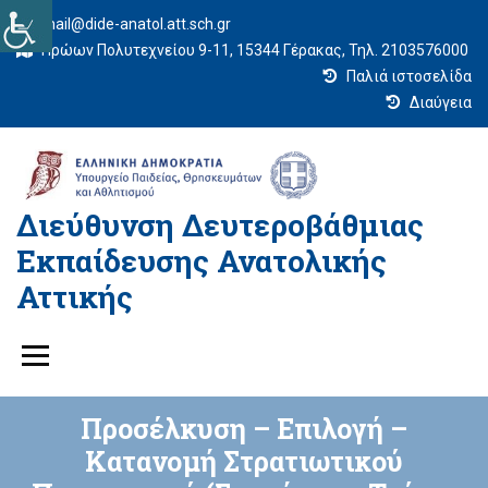
mail@dide-anatol.att.sch.gr
Ηρώων Πολυτεχνείου 9-11, 15344 Γέρακας, Τηλ. 2103576000
Παλιά ιστοσελίδα
Διαύγεια
Διεύθυνση Δευτεροβάθμιας
Εκπαίδευσης Ανατολικής
Αττικής
Προσέλκυση – Επιλογή –
Κατανοµή Στρατιωτικού