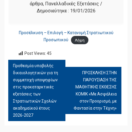
άρθρα
,
Πανελλαδικές Εξετάσεις
/
Δημοσιεύτηκε :
19/01/2026
Προσέλκυση – Επιλογή – Κατανοµή Στρατιωτικού
Προσωπικού
Λήψη
Post Views:
45
Προθεσμία υποβολής
ΠΛΟΉΓΗΣΗ
δικαιολογητικών για τη
ΠΡΟΣΚΛΗΣΗ ΣΤΗΝ
ΆΡΘΡΩΝ
συμμετοχή υποψηφίων
ΠΑΡΟΥΣΙΑΣΗ ΤΗΣ
στις προκαταρκτικές
ΜΑΘΗΤΙΚΗΣ ΕΚΘΕΣΗΣ
εξετάσεις των
ΚΟΜΙΚ «Με Ασφάλεια
Στρατιωτικών Σχολών
στον Προορισμό, με
ακαδημαϊκού έτους
Φαντασία στην Τέχνη»
2026-2027