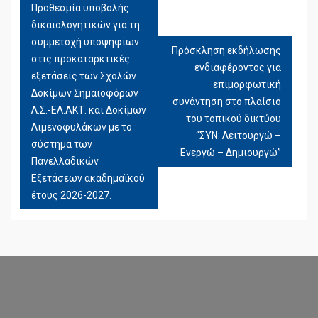
Προθεσμία υποβολής
ΠΛΟΉΓΗΣΗ
δικαιολογητικών για τη
ΆΡΘΡΩΝ
συμμετοχή υποψηφίων
Πρόσκληση εκδήλωσης
στις προκαταρκτικές
ενδιαφέροντος για
εξετάσεις των Σχολών
επιμορφωτική
Δοκίμων Σημαιοφόρων
συνάντηση στο πλαίσιο
Λ.Σ.-ΕΛ.ΑΚΤ. και Δοκίμων
του τοπικού δικτύου
Λιμενοφυλάκων με το
“ΣΥΝ: Λειτουργώ –
σύστημα των
Ενεργώ – Δημιουργώ”
Πανελλαδικών
Εξετάσεων ακαδημαϊκού
έτους 2026-2027.