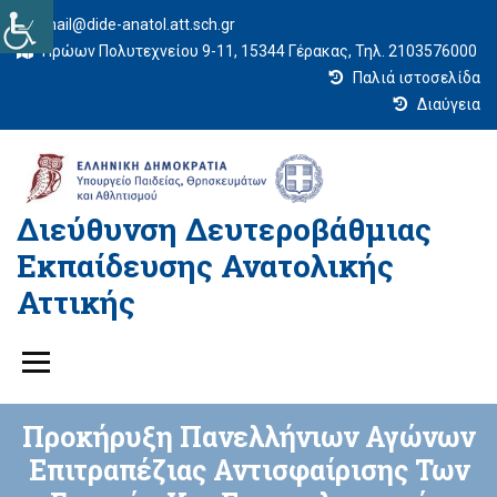
mail@dide-anatol.att.sch.gr
Ηρώων Πολυτεχνείου 9-11, 15344 Γέρακας, Τηλ. 2103576000
Παλιά ιστοσελίδα
Διαύγεια
Διεύθυνση Δευτεροβάθμιας
Εκπαίδευσης Ανατολικής
Αττικής
Προκήρυξη Πανελλήνιων Αγώνων
Επιτραπέζιας Αντισφαίρισης Των