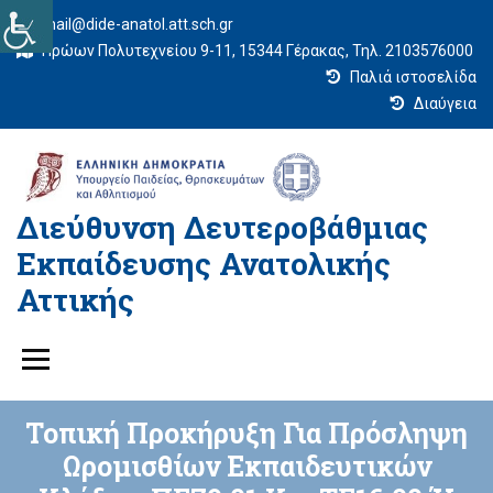
mail@dide-anatol.att.sch.gr
Ηρώων Πολυτεχνείου 9-11, 15344 Γέρακας, Τηλ. 2103576000
Παλιά ιστοσελίδα
Διαύγεια
Διεύθυνση Δευτεροβάθμιας
Εκπαίδευσης Ανατολικής
Αττικής
Τοπική Προκήρυξη Για Πρόσληψη
Ωρομισθίων Εκπαιδευτικών