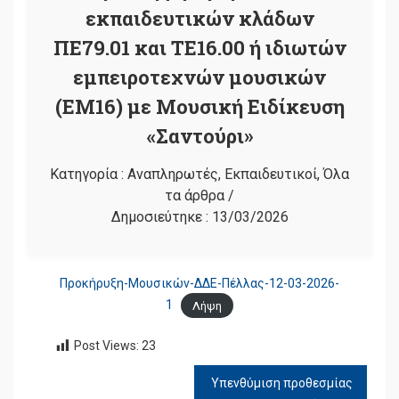
εκπαιδευτικών κλάδων
ΠΕ79.01 και ΤΕ16.00 ή ιδιωτών
εμπειροτεχνών μουσικών
(ΕΜ16) με Μουσική Ειδίκευση
«Σαντούρι»
Κατηγορία :
Αναπληρωτές
,
Εκπαιδευτικοί
,
Όλα
τα άρθρα
/
Δημοσιεύτηκε :
13/03/2026
Προκήρυξη-Μουσικών-ΔΔΕ-Πέλλας-12-03-2026-
1
Λήψη
Post Views:
23
Υπενθύμιση προθεσμίας
ΠΛΟΉΓΗΣΗ