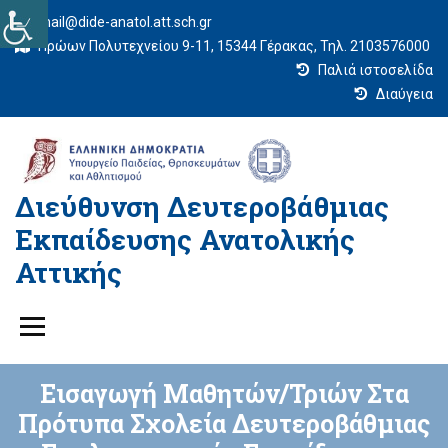
mail@dide-anatol.att.sch.gr
Ηρώων Πολυτεχνείου 9-11, 15344 Γέρακας, Τηλ. 2103576000
Παλιά ιστοσελίδα
Διαύγεια
Διεύθυνση Δευτεροβάθμιας
Εκπαίδευσης Ανατολικής
Αττικής
Εισαγωγή Μαθητών/τριών Στα
Πρότυπα Σχολεία Δευτεροβάθμιας