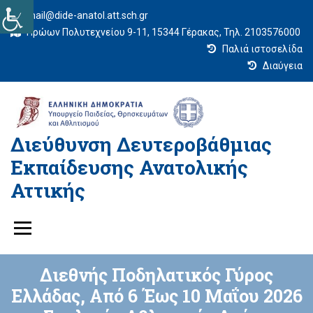
mail@dide-anatol.att.sch.gr
Ηρώων Πολυτεχνείου 9-11, 15344 Γέρακας, Τηλ. 2103576000
Παλιά ιστοσελίδα
Διαύγεια
Διεύθυνση Δευτεροβάθμιας
Εκπαίδευσης Ανατολικής
Αττικής
Διεθνής Ποδηλατικός Γύρος
Ελλάδας, Από 6 Έως 10 Μαΐου 2026