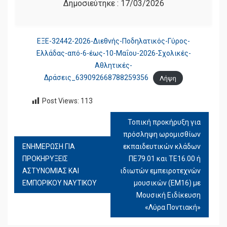
Δημοσιεύτηκε :
17/03/2026
ΕΞΕ-32442-2026-Διεθνής-Ποδηλατικός-Γύρος-
Ελλάδας-από-6-έως-10-Μαΐου-2026-Σχολικές-
Αθλητικές-
Δράσεις_639092668788259356
Λήψη
Post Views:
113
Τοπική προκήρυξη για
ΠΛΟΉΓΗΣΗ
πρόσληψη ωρομισθίων
ΆΡΘΡΩΝ
ΕΝΗΜΕΡΩΣΗ ΓΙΑ
εκπαιδευτικών κλάδων
ΠΡΟΚΗΡΥΞΕΙΣ
ΠΕ79.01 και ΤΕ16.00 ή
ΑΣΤΥΝΟΜΙΑΣ ΚΑΙ
ιδιωτών εμπειροτεχνών
ΕΜΠΟΡΙΚΟΥ ΝΑΥΤΙΚΟΥ
μουσικών (ΕΜ16) με
Μουσική Ειδίκευση
«Λύρα Ποντιακή»