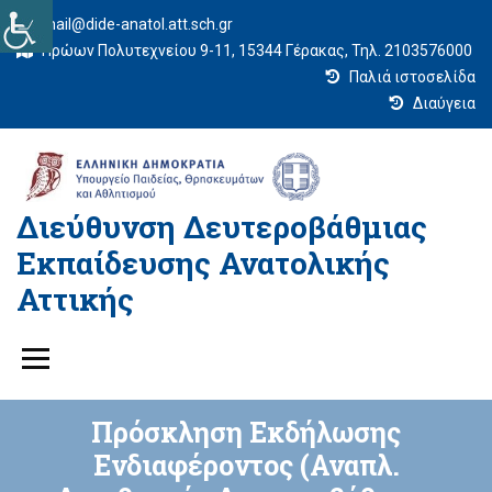
mail@dide-anatol.att.sch.gr
Ηρώων Πολυτεχνείου 9-11, 15344 Γέρακας, Τηλ. 2103576000
Παλιά ιστοσελίδα
Διαύγεια
Διεύθυνση Δευτεροβάθμιας
Εκπαίδευσης Ανατολικής
Αττικής
Πρόσκληση Εκδήλωσης
Ενδιαφέροντος (Αναπλ.