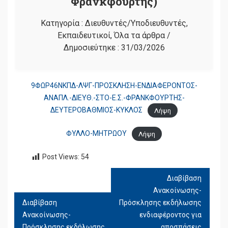
Φρανκφούρτης)
Κατηγορία :
Διευθυντές/Υποδιευθυντές
,
Εκπαιδευτικοί
,
Όλα τα άρθρα
/
Δημοσιεύτηκε :
31/03/2026
9ΦΩΡ46ΝΚΠΔ-ΛΨΓ-ΠΡΟΣΚΛΗΣΗ-ΕΝΔΙΑΦΕΡΟΝΤΟΣ-
ΑΝΑΠΛ.-ΔΙΕΥΘ.-ΣΤΟ-Ε.Σ.-ΦΡΑΝΚΦΟΥΡΤΗΣ-
ΔΕΥΤΕΡΟΒΑΘΜΙΟΣ-ΚΥΚΛΟΣ
Λήψη
ΦΥΛΛΟ-ΜΗΤΡΩΟΥ
Λήψη
Post Views:
54
Διαβίβαση
ΠΛΟΉΓΗΣΗ
Ανακοίνωσης-
ΆΡΘΡΩΝ
Διαβίβαση
Πρόσκλησης εκδήλωσης
Ανακοίνωσης-
ενδιαφέροντος για
Πρόσκλησης εκδήλωσης
αποσπάσεις