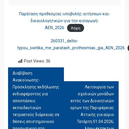
Παράταση-προθεσμίας-υποβολής-αιτήσεων-και-
δικαιολογητικών-για-την-εισαγωγή-
ΑΕΝ_2026
Λήψη
260331_deltio-
typou_sxetika_me_paratash_prothesmias_gia_AEN_2026
Post Views:
36
Διαβίβαση
ΠΛΟΉΓΗΣΗ
Ανακοίνωσης-
ΆΡΘΡΩΝ
Πρόσκλησης εκδήλωσης
Λειτουργία των
ενδιαφέροντος για
σχολικών μονάδων
αποσπάσεις
εντός των Διοικητικών
εκπαιδευτικών
ορίων της Περιφέρειας
τετραετούς διάρκειας σε
Αττικής για αύριο
θέσεις επιστημονικού
Τετάρτη 01.04.2026,
προσωπικού στο
λόγω έκτακτων