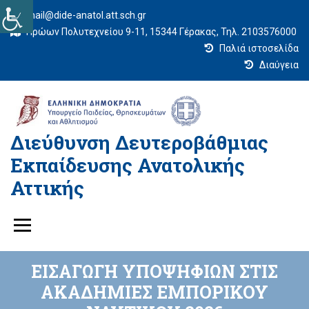
mail@dide-anatol.att.sch.gr
Ηρώων Πολυτεχνείου 9-11, 15344 Γέρακας, Τηλ. 2103576000
Παλιά ιστοσελίδα
Διαύγεια
Διεύθυνση Δευτεροβάθμιας
Εκπαίδευσης Ανατολικής
Αττικής
ΕΙΣΑΓΩΓΗ ΥΠΟΨΗΦΙΩΝ ΣΤΙΣ
ΑΚΑΔΗΜΙΕΣ ΕΜΠΟΡΙΚΟΥ