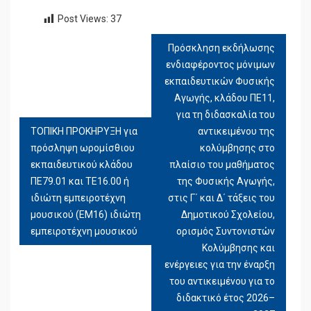
Post Views:
37
Πρόσκληση εκδήλωσης
ΠΛΟΉΓΗΣΗ
ενδιαφέροντος μόνιμων
ΆΡΘΡΩΝ
εκπαιδευτικών Φυσικής
Αγωγής, κλάδου ΠΕ11,
για τη διδασκαλία του
ΤΟΠΙΚΗ ΠΡΟΚΗΡΥΞΗ για
αντικειμένου της
πρόσληψη ωρομίσθιου
κολύμβησης στο
εκπαιδευτικού κλάδου
πλαίσιο του μαθήματος
ΠΕ79.01 και ΤΕ16.00 ή
της Φυσικής Αγωγής,
ιδιώτη εμπειροτέχνη
στις Γ΄ και Δ΄ τάξεις του
μουσικού (ΕΜ16) ιδιώτη
Δημοτικού Σχολείου,
εμπειροτέχνη μουσικού
ορισμός Συντονιστών
Κολύμβησης και
ενέργειες για την έναρξη
του αντικειμένου για το
διδακτικό έτος 2026–