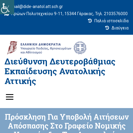
mail@dide-anatol.att.sch.gr
Ηρώων Πολυτεχνείου 9-11, 15344 Γέρακας, Τηλ. 2103576000
Παλιά ιστοσελίδα
Διαύγεια
Διεύθυνση Δευτεροβάθμιας
Εκπαίδευσης Ανατολικής
Αττικής
Πρόσκληση Για Υποβολή Αιτήσεων
Απόσπασης Στο Γραφείο Νομικής