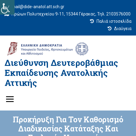
mail@dide-anatol.att.sch.gr
Ηρώων Πολυτεχνείου 9-11, 15344 Γέρακας, Τηλ. 2103576000
Παλιά ιστοσελίδα
Διαύγεια
Διεύθυνση Δευτεροβάθμιας
Εκπαίδευσης Ανατολικής
Αττικής
Προκήρυξη Για Τον Καθορισμό
Διαδικασίας Κατάταξης Και