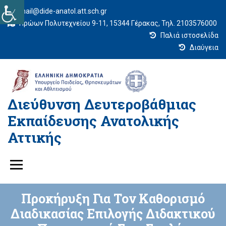
mail@dide-anatol.att.sch.gr
Ηρώων Πολυτεχνείου 9-11, 15344 Γέρακας, Τηλ. 2103576000
Παλιά ιστοσελίδα
Διαύγεια
Διεύθυνση Δευτεροβάθμιας
Εκπαίδευσης Ανατολικής
Αττικής
Προκήρυξη Για Τον Καθορισμό
Διαδικασίας Επιλογής Διδακτικού