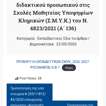
διδακτικού προσωπικού στις
Σχολές Μαθητείας Υποψηφίων
Κληρικών (Σ.Μ.Υ.Κ.) του Ν.
4823/2021 (Α΄ 136)
Κατηγορία :
Εκπαιδευτικοί
,
Όλα τα άρθρα
/
Δημοσιεύτηκε :
22/05/2026
ΠΡΟΚΗΡΥΞΗ-ΕΚΠΑΙΔΕΥΤΙΚΩΝ-ΣΜΥΚ_2026-2027-
9ΥΕ246ΝΚΠΔ-3Ξ8-1
Λήψη
Post Views:
58
Τροποποίηση της υπό
ΠΛΟΉΓΗΣΗ
στοιχεία Φ.253/11812/
ΆΡΘΡΩΝ
Α5/2020 υπουργικής
απόφασης «Κατάταξη
Τροποποίηση της