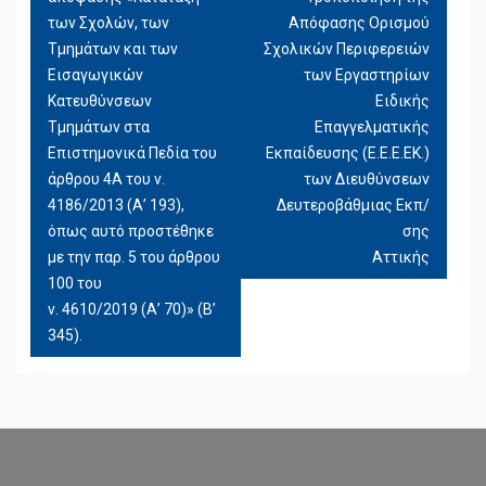
των Σχολών, των
Απόφασης Ορισμού
Τμημάτων και των
Σχολικών Περιφερειών
Εισαγωγικών
των Εργαστηρίων
Κατευθύνσεων
Ειδικής
Τμημάτων στα
Επαγγελματικής
Επιστημονικά Πεδία του
Εκπαίδευσης (Ε.Ε.Ε.ΕΚ.)
άρθρου 4Α του ν.
των Διευθύνσεων
4186/2013 (Α’ 193),
Δευτεροβάθμιας Εκπ/
όπως αυτό προστέθηκε
σης
με την παρ. 5 του άρθρου
Αττικής
100 του
ν. 4610/2019 (Α’ 70)» (Β’
345).