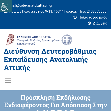
mail@dide-anatol.att.sch.gr
Ηρώων Πολυτεχνείου 9-11, 15344 Γέρακας, Τηλ. 2103576000
Παλιά ιστοσελίδα
Διαύγεια
Διεύθυνση Δευτεροβάθμιας
Εκπαίδευσης Ανατολικής
Αττικής
Πρόσκληση Εκδήλωσης
Ενδιαφέροντος Για Απόσπαση Στην