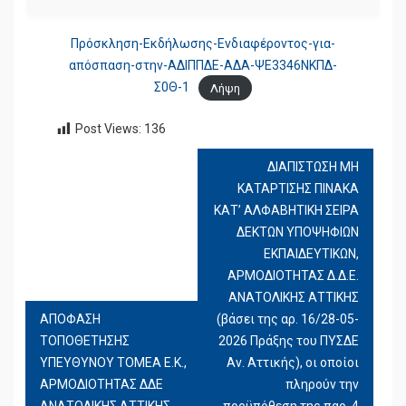
Πρόσκληση-Εκδήλωσης-Ενδιαφέροντος-για-
απόσπαση-στην-ΑΔΙΠΠΔΕ-ΑΔΑ-ΨΕ3346ΝΚΠΔ-
Σ0Θ-1
Λήψη
Post Views:
136
ΔΙΑΠΙΣΤΩΣΗ ΜΗ
ΠΛΟΉΓΗΣΗ
ΚΑΤΑΡΤΙΣΗΣ ΠΙΝΑΚΑ
ΆΡΘΡΩΝ
ΚΑΤ’ ΑΛΦΑΒΗΤΙΚΗ ΣΕΙΡΑ
ΔΕΚΤΩΝ ΥΠΟΨΗΦΙΩΝ
ΕΚΠΑΙΔΕΥΤΙΚΩΝ,
ΑΡΜΟΔΙΟΤΗΤΑΣ Δ.Δ.Ε.
ΑΝΑΤΟΛΙΚΗΣ ΑΤΤΙΚΗΣ
ΑΠΟΦΑΣΗ
(βάσει της αρ. 16/28-05-
ΤΟΠΟΘΕΤΗΣΗΣ
2026 Πράξης του ΠΥΣΔΕ
ΥΠΕΥΘΥΝΟΥ ΤΟΜΕΑ Ε.Κ.,
Αν. Αττικής), οι οποίοι
ΑΡΜΟΔΙΟΤΗΤΑΣ ΔΔΕ
πληρούν την