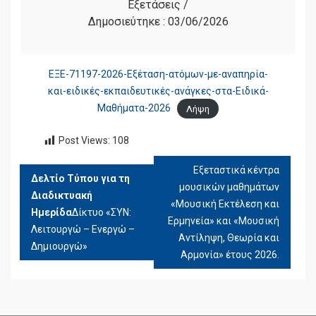
Εξετάσεις
/
Δημοσιεύτηκε :
03/06/2026
ΕΞΕ-71197-2026-Εξέταση-ατόμων-με-αναπηρία-
και-ειδικές-εκπαιδευτικές-ανάγκες-στα-Ειδικά-
Μαθήματα-2026
Λήψη
Post Views:
108
Εξεταστικά κέντρα
ΠΛΟΉΓΗΣΗ
Δελτίο Τύπου για τη
μουσικών μαθημάτων
ΆΡΘΡΩΝ
Διαδικτυακή
«Μουσική Εκτέλεση και
Ημερίδα
Δίκτυο «ΣΥΝ:
Ερμηνεία» και «Μουσική
Λειτουργώ – Ενεργώ –
Αντίληψη, Θεωρία και
Δημιουργώ»
Αρμονία» έτους 2026.