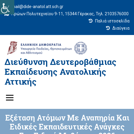
mail@dide-anatol.att.sch.gr
Ηρώων Πολυτεχνείου 9-11, 15344 Γέρακας, Τηλ. 2103576000
Παλιά ιστοσελίδα
Διαύγεια
Διεύθυνση Δευτεροβάθμιας
Εκπαίδευσης Ανατολικής
Αττικής
Εξέταση Ατόμων Με Αναπηρία Και
Ειδικές Εκπαιδευτικές Ανάγκες