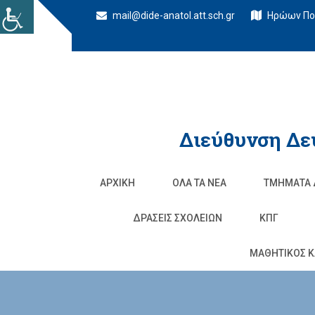
mail@dide-anatol.att.sch.gr
Ηρώων Πολ
Διεύθυνση Δε
ΑΡΧΙΚΉ
ΌΛΑ ΤΑ ΝΈΑ
ΤΜΉΜΑΤΑ 
ΔΡΆΣΕΙΣ ΣΧΟΛΕΊΩΝ
ΚΠΓ
ΜΑΘΗΤΙΚΟΣ Κ