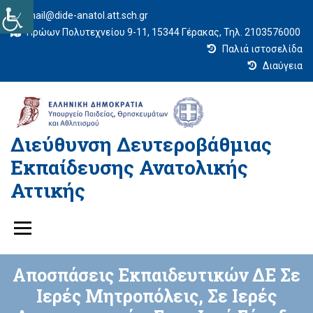
mail@dide-anatol.att.sch.gr
Ηρώων Πολυτεχνείου 9-11, 15344 Γέρακας, Τηλ. 2103576000
Παλιά ιστοσελίδα
Διαύγεια
Διεύθυνση Δευτεροβάθμιας
Εκπαίδευσης Ανατολικής
Αττικής
Αποσπάσεις Εκπαιδευτικών ΔΕ Σε
Ιερές Μητροπόλεις, Σε Ιερές