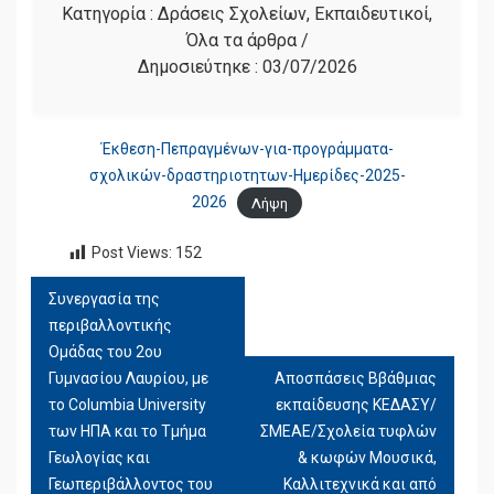
Κατηγορία :
Δράσεις Σχολείων
,
Εκπαιδευτικοί
,
Όλα τα άρθρα
/
Δημοσιεύτηκε :
03/07/2026
Έκθεση-Πεπραγμένων-για-προγράμματα-
σχολικών-δραστηριοτητων-Ημερίδες-2025-
2026
Λήψη
Post Views:
152
Συνεργασία της
ΠΛΟΉΓΗΣΗ
περιβαλλοντικής
ΆΡΘΡΩΝ
Ομάδας του 2ου
Γυμνασίου Λαυρίου, με
Αποσπάσεις Ββάθμιας
το Columbia University
εκπαίδευσης ΚΕΔΑΣΥ/
των ΗΠΑ και το Τμήμα
ΣΜΕΑΕ/Σχολεία τυφλών
Γεωλογίας και
& κωφών Μουσικά,
Γεωπεριβάλλοντος του
Καλλιτεχνικά και από