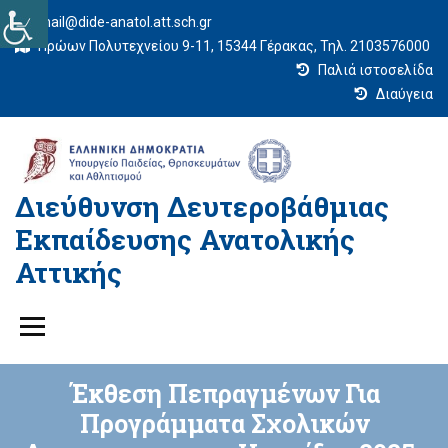
mail@dide-anatol.att.sch.gr
Ηρώων Πολυτεχνείου 9-11, 15344 Γέρακας, Τηλ. 2103576000
Παλιά ιστοσελίδα
Διαύγεια
Διεύθυνση Δευτεροβάθμιας
Εκπαίδευσης Ανατολικής
Αττικής
Έκθεση Πεπραγμένων Για
Προγράμματα Σχολικών