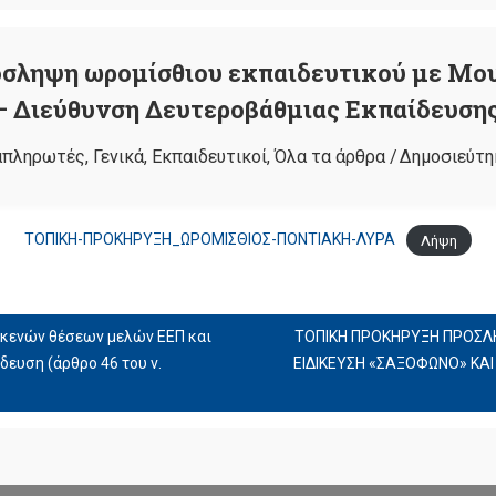
όσληψη ωρομίσθιου εκπαιδευτικού με Μο
– Διεύθυνση Δευτεροβάθμιας Εκπαίδευση
απληρωτές
,
Γενικά
,
Εκπαιδευτικοί
,
Όλα τα άρθρα
/
Δημοσιεύτη
ΤΟΠΙΚΗ-ΠΡΟΚΗΡΥΞΗ_ΩΡΟΜΙΣΘΙΟΣ-ΠΟΝΤΙΑΚΗ-ΛΥΡΑ
Λήψη
 κενών θέσεων μελών ΕΕΠ και
ΤΟΠΙΚΗ ΠΡΟΚΗΡΥΞΗ ΠΡΟΣΛ
ευση (άρθρο 46 του ν.
ΕΙΔΙΚΕΥΣΗ «ΣΑΞΟΦΩΝΟ» ΚΑ