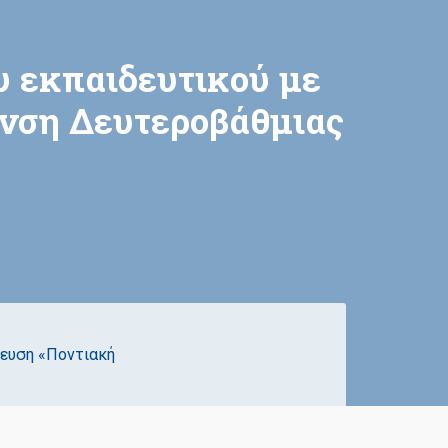
υ εκπαιδευτικού με
υνση Δευτεροβάθμιας
κευση «Ποντιακή