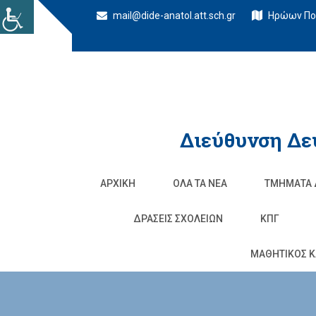
mail@dide-anatol.att.sch.gr
Ηρώων Πολ
Διεύθυνση Δε
ΑΡΧΙΚΉ
ΌΛΑ ΤΑ ΝΈΑ
ΤΜΉΜΑΤΑ 
ΔΡΆΣΕΙΣ ΣΧΟΛΕΊΩΝ
ΚΠΓ
ΜΑΘΗΤΙΚΟΣ Κ