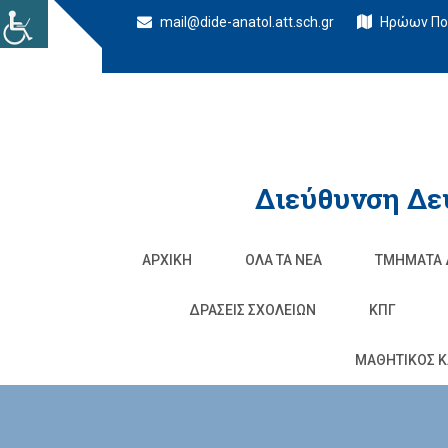
mail@dide-anatol.att.sch.gr
Ηρώων Πολ
Διεύθυνση Δε
ΑΡΧΙΚΉ
ΌΛΑ ΤΑ ΝΈΑ
ΤΜΉΜΑΤΑ 
ΔΡΆΣΕΙΣ ΣΧΟΛΕΊΩΝ
ΚΠΓ
ΜΑΘΗΤΙΚΟΣ Κ