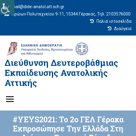
mail@dide-anatol.att.sch.gr
Ηρώων Πολυτεχνείου 9-11, 15344 Γέρακας, Τηλ. 2103576000
Παλιά ιστοσελίδα
Διαύγεια
Διεύθυνση Δευτεροβάθμιας
Εκπαίδευσης Ανατολικής
Αττικής
#ΥΕΥS2021: Το 2ο ΓΕΛ Γέρακα
Εκπροσώπησε Την Ελλάδα Στη