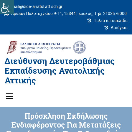
mail@dide-anatol.att.sch.gr
Ηρώων Πολυτεχνείου 9-11, 15344 Γέρακας, Τηλ. 2103576000
Παλιά ιστοσελίδα
Διαύγεια
Διεύθυνση Δευτεροβάθμιας
Εκπαίδευσης Ανατολικής
Αττικής
Πρόσκληση Εκδήλωσης
Ενδιαφέροντος Για Μετατάξεις