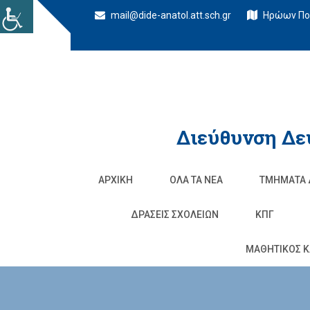
mail@dide-anatol.att.sch.gr
Ηρώων Πολ
Διεύθυνση Δε
ΑΡΧΙΚΉ
ΌΛΑ ΤΑ ΝΈΑ
ΤΜΉΜΑΤΑ 
ΔΡΆΣΕΙΣ ΣΧΟΛΕΊΩΝ
ΚΠΓ
ΜΑΘΗΤΙΚΟΣ Κ