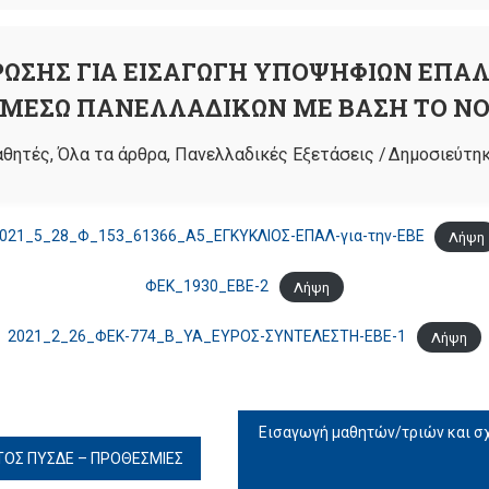
ΩΣΗΣ ΓΙΑ ΕΙΣΑΓΩΓΗ ΥΠΟΨΗΦΙΩΝ ΕΠΑΛ
ΜΕΣΩ ΠΑΝΕΛΛΑΔΙΚΩΝ ΜΕ ΒΑΣΗ ΤΟ ΝΟΜ
θητές
,
Όλα τα άρθρα
,
Πανελλαδικές Εξετάσεις
/
Δημοσιεύτηκ
021_5_28_Φ_153_61366_Α5_ΕΓΚΥΚΛΙΟΣ-ΕΠΑΛ-για-την-ΕΒΕ
Λήψη
ΦΕΚ_1930_ΕΒΕ-2
Λήψη
2021_2_26_ΦΕΚ-774_Β_ΥΑ_ΕΥΡΟΣ-ΣΥΝΤΕΛΕΣΤΗ-ΕΒΕ-1
Λήψη
Εισαγωγή μαθητών/τριών και σχ
ΤΟΣ ΠΥΣΔΕ – ΠΡΟΘΕΣΜΙΕΣ