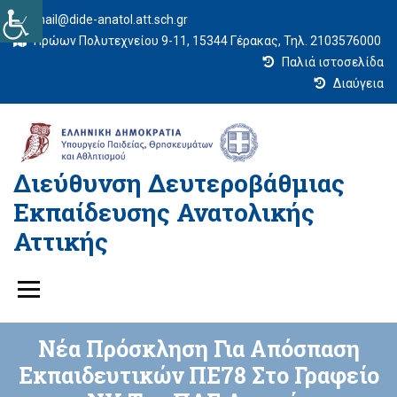
mail@dide-anatol.att.sch.gr
Ηρώων Πολυτεχνείου 9-11, 15344 Γέρακας, Τηλ. 2103576000
Παλιά ιστοσελίδα
Διαύγεια
Διεύθυνση Δευτεροβάθμιας
Εκπαίδευσης Ανατολικής
Αττικής
Νέα Πρόσκληση Για Απόσπαση
Εκπαιδευτικών ΠΕ78 Στο Γραφείο