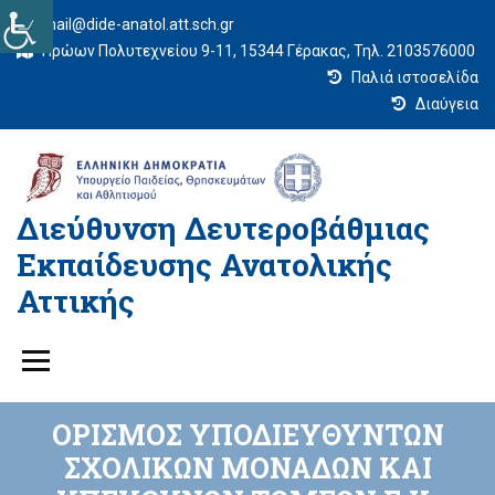
mail@dide-anatol.att.sch.gr
Ηρώων Πολυτεχνείου 9-11, 15344 Γέρακας, Τηλ. 2103576000
Παλιά ιστοσελίδα
Διαύγεια
Διεύθυνση Δευτεροβάθμιας
Εκπαίδευσης Ανατολικής
Αττικής
ΟΡΙΣΜΟΣ ΥΠΟΔΙΕΥΘΥΝΤΩΝ
ΣΧΟΛΙΚΩΝ ΜΟΝΑΔΩΝ ΚΑΙ