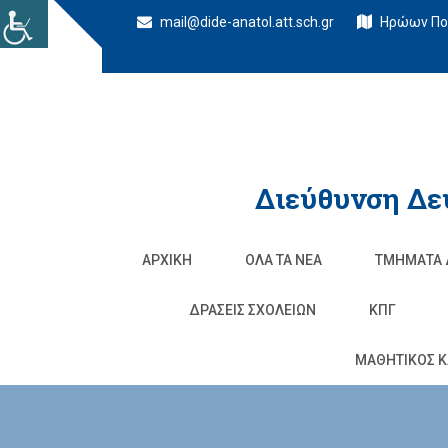
mail@dide-anatol.att.sch.gr
Ηρώων Πολ
Διεύθυνση Δε
ΑΡΧΙΚΉ
ΌΛΑ ΤΑ ΝΈΑ
ΤΜΉΜΑΤΑ 
ΔΡΆΣΕΙΣ ΣΧΟΛΕΊΩΝ
ΚΠΓ
ΜΑΘΗΤΙΚΟΣ Κ