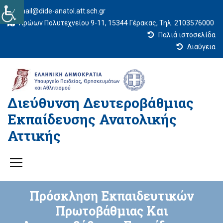
mail@dide-anatol.att.sch.gr
Ηρώων Πολυτεχνείου 9-11, 15344 Γέρακας, Τηλ. 2103576000
Παλιά ιστοσελίδα
Διαύγεια
Διεύθυνση Δευτεροβάθμιας
Εκπαίδευσης Ανατολικής
Αττικής
Πρόσκληση Εκπαιδευτικών
Πρωτοβάθμιας Και